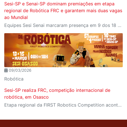
Sesi-SP e Senai-SP dominam premiações em etapa
regional de Robótica FRC e garantem mais duas vagas
ao Mundial
Equipes Sesi Senai marcaram presença em 9 dos 18 prêmios técnicos da competição, que ainda deu à Octopus (Bauru) e à Stardust (Limeira) vagas para o Mundial nos Estados Unidos
09/03/2026
Robótica
Sesi-SP realiza FRC, competição internacional de
robótica, em Osasco
Etapa regional da FIRST Robotics Competition acontece de 13 a 15 de março e reúne 51 equipes de quatro países, que projetam e constroem robôs industriais em desafios de alta complexidade