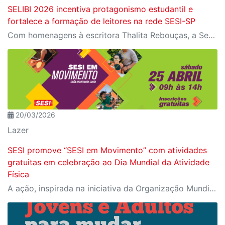
SELIBI 2026 incentiva protagonismo estudantil e
fortalece a formação de leitores na rede SESI-SP
Com homenagens à escritora Thalita Rebouças, a Semana do Livro e da Biblioteca promove criatividade, produção autoral e diferentes formas de expressão entre estudantes da Educação Infantil à EJA
20/03/2026
Lazer
SESI promove “SESI em Movimento” com atividades
gratuitas em celebração ao Dia Mundial da Atividade
Física
A ação, inspirada na iniciativa da Organização Mundial da Saúde, reforça a importância da prática de atividades físicas e terá participação mediante inscrição prévia pelo Meu SESI.