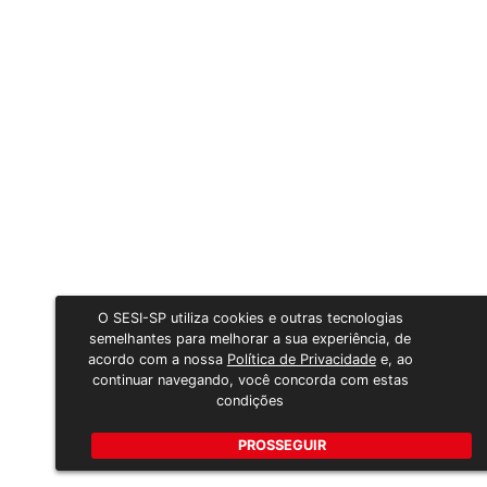
O SESI-SP utiliza cookies e outras tecnologias
semelhantes para melhorar a sua experiência, de
acordo com a nossa
Política de Privacidade
e, ao
continuar navegando, você concorda com estas
condições
PROSSEGUIR