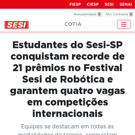
Observação:
FIESP
CIESP
SESI
SENAI
este
Acessibilidade
5
Alto Contraste
6
site
COTIA
inclui
um
sistema
Estudantes do Sesi-SP
de
acessibilidade.
conquistam recorde de
21 prêmios no Festival
Sesi de Robótica e
garantem quatro vagas
em competições
internacionais
Equipes se destacam em todas as
modalidades do torneio, conquistam