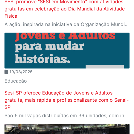
SESI promove “SESI em Movimento” com atividades
gratuitas em celebração ao Dia Mundial da Atividade
Física
A ação, inspirada na iniciativa da Organização Mundial da Saúde, reforça a importância da prática de atividades físicas e terá participação mediante inscrição prévia pelo Meu SESI.
19/03/2026
Educação
Sesi-SP oferece Educação de Jovens e Adultos
gratuita, mais rápida e profissionalizante com o Senai-
SP
São 6 mil vagas distribuídas em 36 unidades, com inscrições abertas no site do SESI-SP.