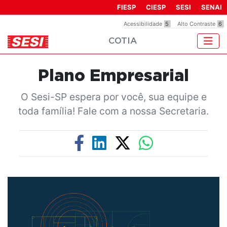
Observação:
FIESP
CIESP
SESI
SENAI
este
Acessibilidade
5
Alto Contraste
6
site
COTIA
inclui
um
sistema
Plano Empresarial
de
acessibilidade.
O Sesi-SP espera por você, sua equipe e
toda família! Fale com a nossa Secretaria.