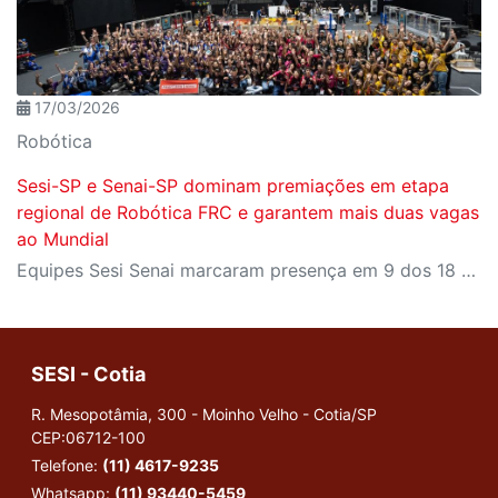
17/03/2026
Robótica
Sesi-SP e Senai-SP dominam premiações em etapa
regional de Robótica FRC e garantem mais duas vagas
ao Mundial
Equipes Sesi Senai marcaram presença em 9 dos 18 prêmios técnicos da competição, que ainda deu à Octopus (Bauru) e à Stardust (Limeira) vagas para o Mundial nos Estados Unidos
SESI - Cotia
R. Mesopotâmia, 300 - Moinho Velho - Cotia/SP
CEP:06712-100
Telefone:
(11) 4617-9235
Whatsapp:
(11) 93440-5459