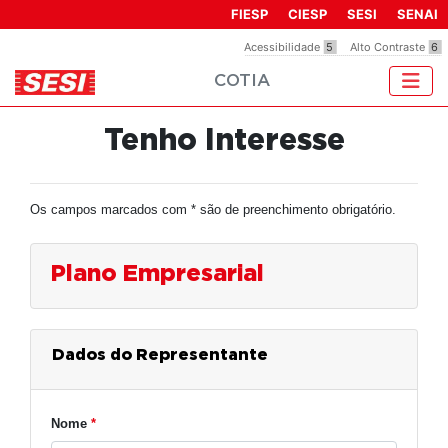
Observação:
FIESP
CIESP
SESI
SENAI
este
Acessibilidade
5
Alto Contraste
6
site
COTIA
inclui
um
sistema
Tenho Interesse
de
acessibilidade.
Os campos marcados com * são de preenchimento obrigatório.
Plano Empresarial
Dados do Representante
Nome
*