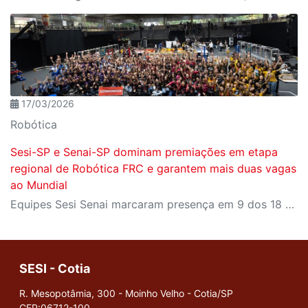
17/03/2026
Robótica
Sesi-SP e Senai-SP dominam premiações em etapa
regional de Robótica FRC e garantem mais duas vagas
ao Mundial
Equipes Sesi Senai marcaram presença em 9 dos 18 prêmios técnicos da competição, que ainda deu à Octopus (Bauru) e à Stardust (Limeira) vagas para o Mundial nos Estados Unidos
SESI - Cotia
R. Mesopotâmia, 300 - Moinho Velho - Cotia/SP
CEP:06712-100