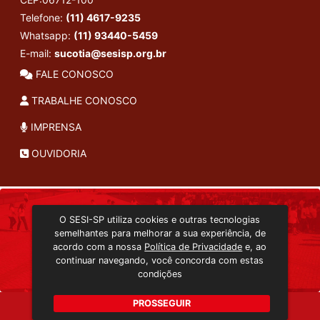
Telefone:
(11) 4617-9235
Whatsapp:
(11) 93440-5459
E-mail:
sucotia@sesisp.org.br
FALE CONOSCO
TRABALHE CONOSCO
IMPRENSA
OUVIDORIA
INSTITUCIONAL
O SESI-SP utiliza cookies e outras tecnologias
TRANSMISSÃO ON-LINE
semelhantes para melhorar a sua experiência, de
EDITORA SESI-SP
acordo com a nossa
Política de Privacidade
e, ao
CONSULTA AO ACERVO
continuar navegando, você concorda com estas
condições
PROSSEGUIR
Copyright 2026 © Todos os direitos reservados. -
g55