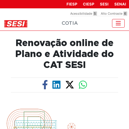
Observação:
FIESP
CIESP
SESI
SENAI
este
Acessibilidade
5
Alto Contraste
6
site
COTIA
inclui
um
sistema
Renovação online de
de
acessibilidade.
Plano e Atividade do
CAT SESI