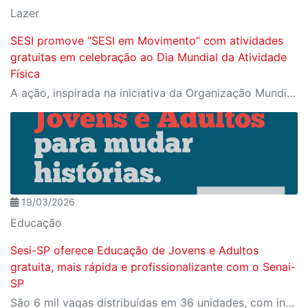
Lazer
SESI promove “SESI em Movimento” com atividades
gratuitas em celebração ao Dia Mundial da Atividade
Física
A ação, inspirada na iniciativa da Organização Mundial da Saúde, reforça a importância da prática de atividades físicas e terá participação mediante inscrição prévia pelo Meu SESI.
19/03/2026
Educação
Sesi-SP oferece Educação de Jovens e Adultos
gratuita, mais rápida e profissionalizante com o Senai-
SP
São 6 mil vagas distribuídas em 36 unidades, com inscrições abertas no site do SESI-SP.