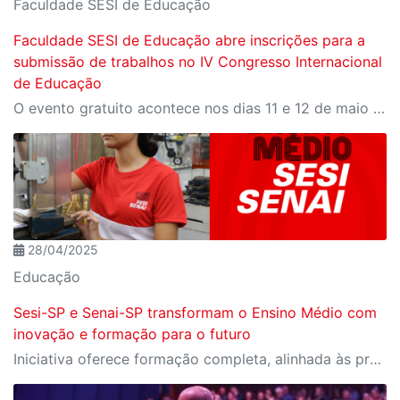
Faculdade SESI de Educação
Faculdade SESI de Educação abre inscrições para a
submissão de trabalhos no IV Congresso Internacional
de Educação
O evento gratuito acontece nos dias 11 e 12 de maio e reunirá especialistas em torno do tema “Educação que Transforma”. As vagas para participação presencial são limitadas, e a submissão de trabalhos pode ser feita até 31 de março
28/04/2025
Educação
Sesi-SP e Senai-SP transformam o Ensino Médio com
inovação e formação para o futuro
Iniciativa oferece formação completa, alinhada às profissões do futuro e aos desafios da nova indústria.