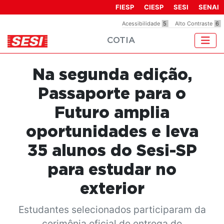
Observação:
FIESP
CIESP
SESI
SENAI
este
Acessibilidade
5
Alto Contraste
6
site
COTIA
inclui
um
sistema
Na segunda edição,
de
acessibilidade.
Passaporte para o
Futuro amplia
oportunidades e leva
35 alunos do Sesi-SP
para estudar no
exterior
Estudantes selecionados participaram da
cerimônia oficial de entrega do