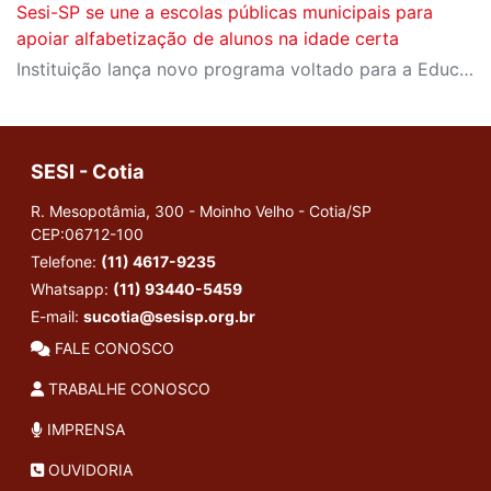
Sesi-SP se une a escolas públicas municipais para
apoiar alfabetização de alunos na idade certa
Instituição lança novo programa voltado para a Educação Infantil e primeiros anos escolares no qual oferece, gratuitamente, formação e recursos pedagógicos para docentes e gestores de municípios paulistas
SESI - Cotia
R. Mesopotâmia, 300 - Moinho Velho - Cotia/SP
CEP:06712-100
Telefone:
(11) 4617-9235
Whatsapp:
(11) 93440-5459
E-mail:
sucotia@sesisp.org.br
FALE CONOSCO
TRABALHE CONOSCO
IMPRENSA
OUVIDORIA