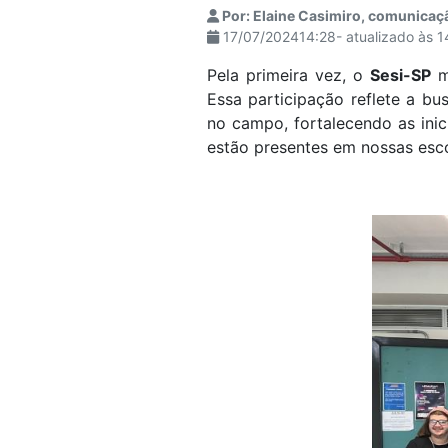
Por: Elaine Casimiro, comunicaç
visuais
17/07/202414:28- atualizado às 
que
usam
Pela primeira vez, o
Sesi-SP
m
um
Essa participação reflete a bu
leitor
no campo, fortalecendo as inic
de
estão presentes em nossas esco
tela;
Pressione
Control-
F10
para
abrir
um
menu
de
acessibilidade.