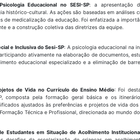
Psicologia Educacional no SESI-SP
: a apresentação d
a histórico-cultural. As ações são baseadas em análises c
 de medicalização da educação. Foi enfatizada a importân
nte e a construção coletiva das diretrizes da equipe.
cial e Inclusiva do Sesi-SP
: A psicologia educacional na 
participando ativamente na elaboração de documentos, es
dimento educacional especializado e a eliminação de barr
ojetos de Vida no Currículo do Ensino Médio
: Foi dest
 composta pela formação geral básica e os itinerários 
ficados ajustados às preferências e projetos de vida do
Formação Técnica e Profissional, direcionada ao mundo do
 Estudantes em Situação de Acolhimento Instituciona
s desafios da escolarização de crianças em acolhiment