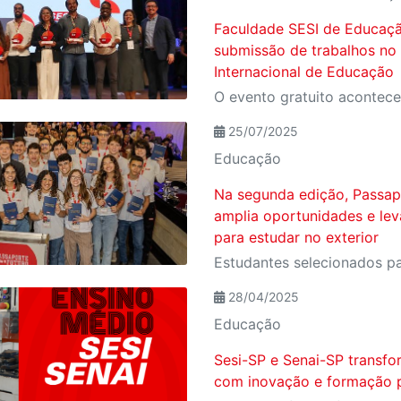
Faculdade SESI de Educaçã
submissão de trabalhos no
Internacional de Educação
25/07/2025
Educação
Na segunda edição, Passap
amplia oportunidades e lev
para estudar no exterior
28/04/2025
Educação
Sesi-SP e Senai-SP transf
com inovação e formação p