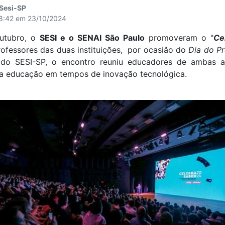
 Sesi-SP
18:42 em 23/10/2024
outubro, o
SESI e o SENAI São Paulo
promoveram o "
Ce
fessores das duas instituições, por ocasião do
Dia do Pr
 do SESI-SP, o encontro reuniu educadores de ambas as
da educação em tempos de inovação tecnológica.