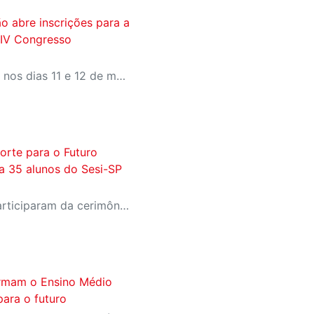
o abre inscrições para a
 IV Congresso
O evento gratuito acontece nos dias 11 e 12 de maio e reunirá especialistas em torno do tema “Educação que Transforma”. As vagas para participação presencial são limitadas, e a submissão de trabalhos pode ser feita até 31 de março
orte para o Futuro
a 35 alunos do Sesi-SP
Estudantes selecionados participaram da cerimônia oficial de entrega do passaporte, realizada no Espaço Nobre da Fiesp, em São Paulo
ormam o Ensino Médio
ara o futuro