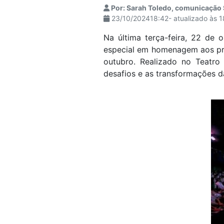
Por: Sarah Toledo, comunicação
visuais
23/10/202418:42- atualizado às 
que
usam
Na última terça-feira, 22 de 
um
especial em homenagem aos pro
leitor
outubro. Realizado no Teatro
de
desafios e as transformações 
tela;
Pressione
Control-
F10
para
abrir
um
menu
de
acessibilidade.