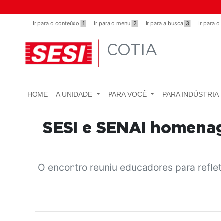
Observação:
este
Ir para o conteúdo
1
Ir para o menu
2
Ir para a busca
3
Ir para 
site
inclui
COTIA
um
sistema
de
acessibilidade.
HOME
A UNIDADE
PARA VOCÊ
PARA INDÚSTRIA
Pressione
Control-
F11
SESI e SENAI homenag
para
ajustar
o
O encontro reuniu educadores para refle
site
para
pessoas
com
deficiências