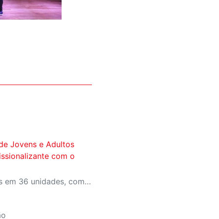
de Jovens e Adultos
fissionalizante com o
São 6 mil vagas distribuídas em 36 unidades, com inscrições abertas no site do SESI-SP.
ão