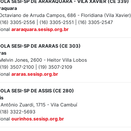
OLA SESI-SP DE ARARAQUARA - VILA XAVIER (CE 339)
raquara
Octaviano de Arruda Campos, 686 - Floridiana (Vila Xavier)
: (16) 3305-2556 | (16) 3305-2551 | (16) 3305-2547
ional
araraquara.sesisp.org.br
OLA SESI-SP DE ARARAS (CE 303)
ras
Melvin Jones, 2600 - Heitor Villa Lobos
 (19) 3507-2100 | (19) 3507-2109
ional
araras.sesisp.org.br
OLA SESI-SP DE ASSIS (CE 280)
is
 Antônio Zuardi, 1715 - Vila Cambuí
: (18) 3322-5693
ional
ourinhos.sesisp.org.br