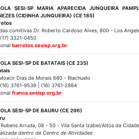
COLA SESI-SP MARIA APARECIDA JUNQUEIRA PAMP
EZES (CIDINHA JUNQUEIRA) (CE 185)
retos
 das comitivas Dr. Roberto Cardoso Alves, 800 - Los Angel
: (17) 3321-0450
ional
barretos.sesisp.org.br
OLA SESI-SP DE BATATAIS (CE 235)
atais
 Moacir Dias de Morais 680 - Riachuelo
 (16) 3761-9539 | (16) 3761-2884
ional
franca.sesisp.org.br
OLA SESI-SP DE BAURU (CE 296)
ru
 Rubens Arruda, 08 - 50 - Vila Santa Izabel/Altos da Cidad
calizada dentro de Centro de Atividades