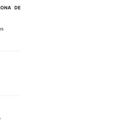
LONA DE
es
e