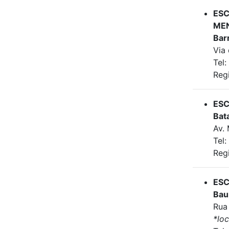
ES
MEN
Bar
Via
Tel
Reg
ESC
Bat
Av.
Tel:
Reg
ESC
Bau
Rua
*lo